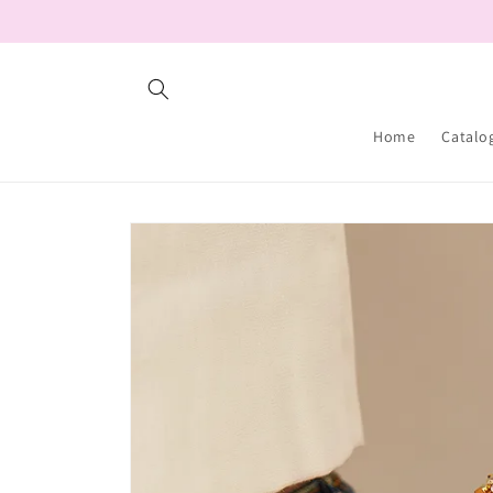
Ir
directamente
al contenido
Home
Catalo
Ir
directamente
a la
información
del producto