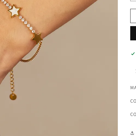
MA
C
CO