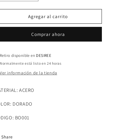
cantidad
cantidad
para
para
PULSERA
PULSERA
Agregar al carrito
ESTRELLA
ESTRELLA
BRILLANTE
BRILLANTE
Comprar ahora
Retiro disponible en
DESIREE
Normalmente está listo en 24 horas
Ver información de la tienda
TERIAL: ACERO
OLOR: DORADO
DIGO: BO001
Share