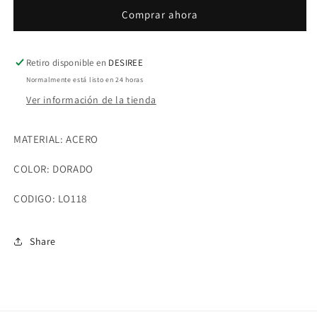
CON
CON
Comprar ahora
CORAZONES
CORAZONES
Retiro disponible en
DESIREE
Normalmente está listo en 24 horas
Ver información de la tienda
MATERIAL: ACERO
COLOR: DORADO
CODIGO: LO118
Share