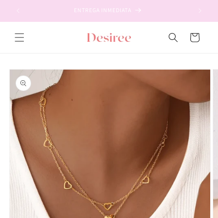
Ir
directamente
ENTREGA INMEDIATA
al contenido
Carrito
Ir
directamente
a la
información
del producto