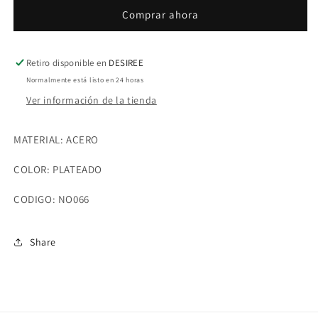
FLOR
FLOR
Comprar ahora
Retiro disponible en
DESIREE
Normalmente está listo en 24 horas
Ver información de la tienda
MATERIAL: ACERO
COLOR: PLATEADO
CODIGO: NO066
Share