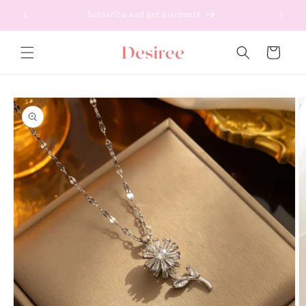
Ir
directamente
Subscribe and get discounts
al contenido
Carrito
Ir
directamente
a la
información
del producto