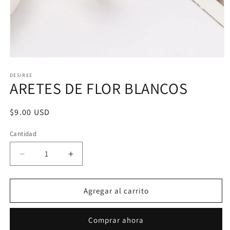
Abrir
elemento
multimedia
DESIREE
ARETES DE FLOR BLANCOS
1
en
una
ventana
Precio
$9.00 USD
modal
habitual
Cantidad
Reducir
Aumentar
cantidad
cantidad
para
para
ARETES
ARETES
Agregar al carrito
DE
DE
FLOR
FLOR
Comprar ahora
BLANCOS
BLANCOS