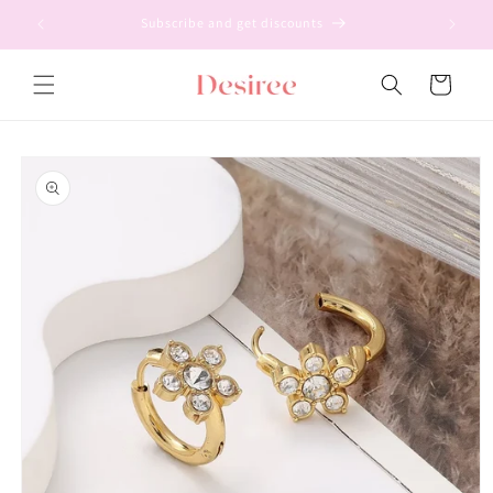
Ir
directamente
Subscribe and get discounts
al contenido
Carrito
Ir
directamente
a la
información
del producto