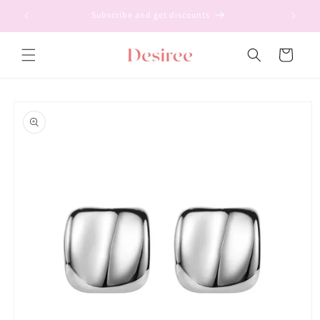
Ir
directamente
Subscribe and get discounts
al contenido
Carrito
Ir
directamente
a la
información
del producto