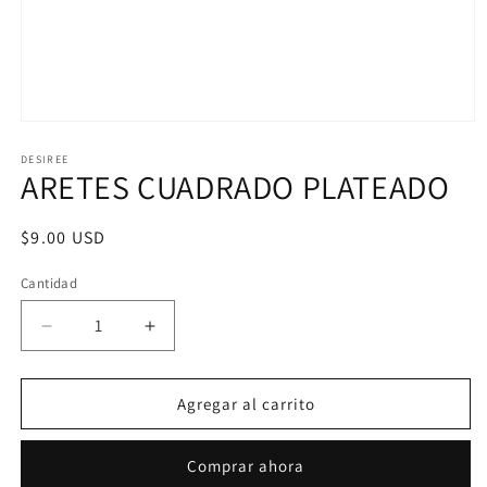
Abrir
elemento
multimedia
DESIREE
ARETES CUADRADO PLATEADO
1
en
una
ventana
Precio
$9.00 USD
modal
habitual
Cantidad
Reducir
Aumentar
cantidad
cantidad
para
para
ARETES
ARETES
Agregar al carrito
CUADRADO
CUADRADO
PLATEADO
PLATEADO
Comprar ahora