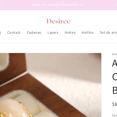
Free shipping USA on orders $50
g
Contact
Cadenas
Layers
Aretes
Anillos
Set de are
DES
Pr
$
ha
Ca