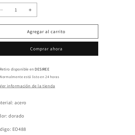
Reducir
Aumentar
cantidad
cantidad
para
para
ARETES
ARETES
Agregar al carrito
BLANCOS
BLANCOS
CON
CON
Comprar ahora
DORADO
DORADO
BOTONES
BOTONES
Retiro disponible en
DESIREE
Normalmente está listo en 24 horas
Ver información de la tienda
terial: acero
lor: dorado
digo: EO488