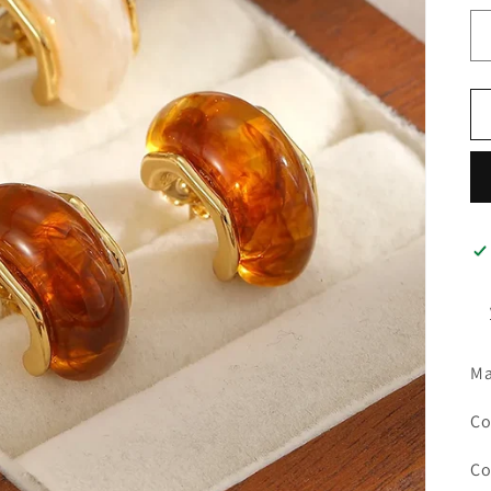
Ma
Co
Co