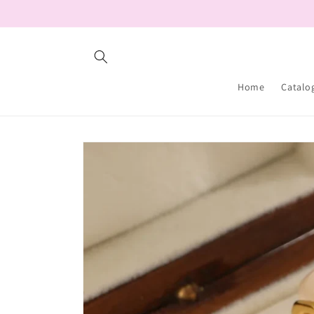
Ir
directamente
al contenido
Home
Catalo
Ir
directamente
a la
información
del producto